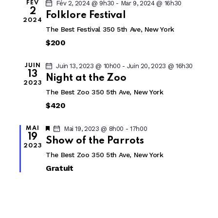
Fév 2, 2024 @ 9h30
-
Mar 9, 2024 @ 16h30
FÉV
c
c
a
r
2
h
Folklore Festival
t
t
2024
c
e
i
The Best Festival
350 5th Ave, New York
i
h
o
o
$200
e
n
n
e
n
d
Juin 13, 2023 @ 10h00
-
Juin 20, 2023 @ 16h30
JUIN
13
t
e
e
Night at the Zoo
2023
n
z
v
The Best Zoo
350 5th Ave, New York
u
a
u
$420
n
e
v
e
s
i
M
Mai 19, 2023 @ 8h00
-
17h00
MAI
d
É
i
19
g
Show of the Parrots
s
a
v
2023
a
e
The Best Zoo
350 5th Ave, New York
t
n
è
t
a
Gratuit
e
n
v
i
a
.
e
n
o
m
t
n
e
d
n