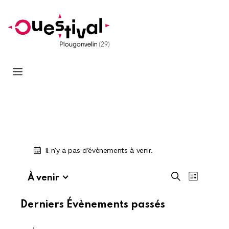
Il n’y a pas d’évènements à venir.
R
N
R
À venir
L
e
S
a
e
i
c
é
v
s
c
Derniers Évènements passés
h
t
l
i
h
e
e
e
g
r
e