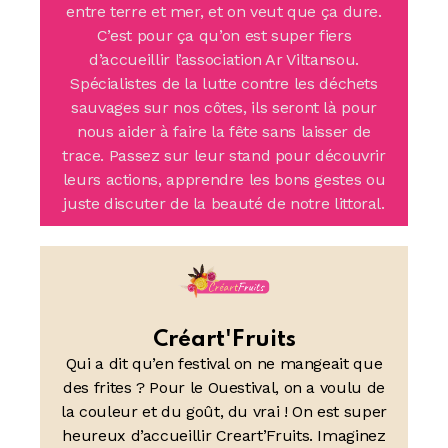
entre terre et mer, et on veut que ça dure.
C’est pour ça qu’on est super fiers
d’accueillir l’association Ar Viltansou.
Spécialistes de la lutte contre les déchets
sauvages sur nos côtes, ils seront là pour
nous aider à faire la fête sans laisser de
trace. Passez sur leur stand pour découvrir
leurs actions, apprendre les bons gestes ou
juste discuter de la beauté de notre littoral.
Créart'Fruits
Qui a dit qu’en festival on ne mangeait que
des frites ? Pour le Ouestival, on a voulu de
la couleur et du goût, du vrai ! On est super
heureux d’accueillir Creart’Fruits. Imaginez