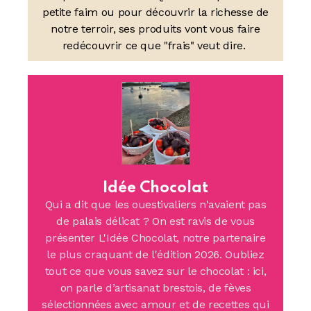
petite faim ou pour découvrir la richesse de
notre terroir, ses produits vont vous faire
redécouvrir ce que "frais" veut dire.
Idée Chocolat
Qui a dit que les ouestivaliers n'avaient pas
de palais délicat ? On est ravis de vous
présenter L'Idée Chocolat, notre partenaire
le plus craquant de l'édition 2026. Oubliez
tout ce que vous savez sur le chocolat : ici,
on parle d’artisanat brestois, de fèves
sélectionnées avec amour et de recettes qui