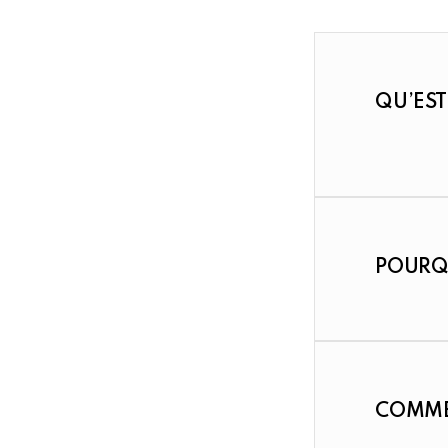
QU’EST
POURQU
COMME