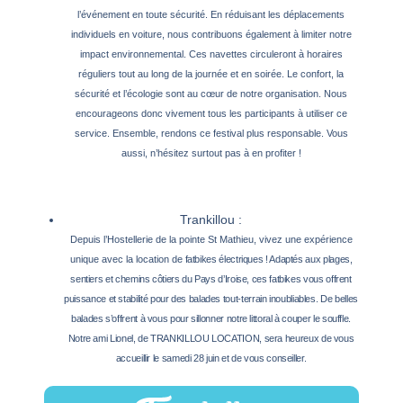
l’événement en toute sécurité. En réduisant les déplacements
individuels en voiture, nous contribuons également à limiter notre
impact environnemental. Ces navettes circuleront à horaires
réguliers tout au long de la journée et en soirée. Le confort, la
sécurité et l’écologie sont au cœur de notre organisation. Nous
encourageons donc vivement tous les participants à utiliser ce
service. Ensemble, rendons ce festival plus responsable. Vous
aussi, n’hésitez surtout pas à en profiter !
Trankillou :
Depuis l’Hostellerie de la pointe St Mathieu, vivez une expérience
unique avec la location de
fatbikes électriques ! Adaptés aux plages,
sentiers et chemins côtiers du Pays d’Iroise, ces
fatbikes vous offrent
puissance et stabilité pour des balades tout-terrain inoubliables. De belles
balades s’offrent à vous pour sillonner notre littoral à couper le souffle.
Notre ami Lionel, de
TRANKILLOU LOCATION
, sera heureux de vous
accueillir le samedi 28 juin et de vous conseiller.