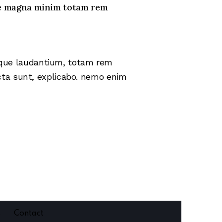
ore magna minim totam rem
mque laudantium, totam rem
icta sunt, explicabo. nemo enim
s
Contact