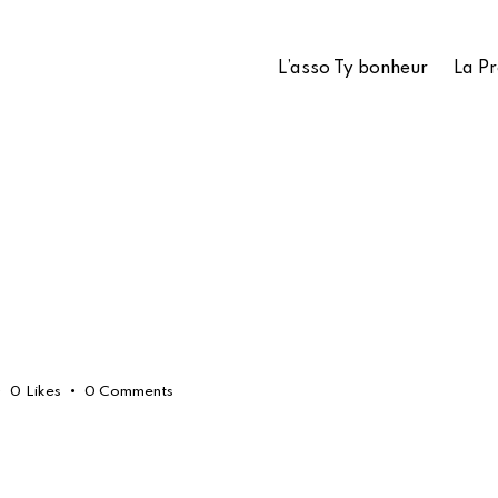
L’asso Ty bonheur
La P
0
Likes
0
Comments