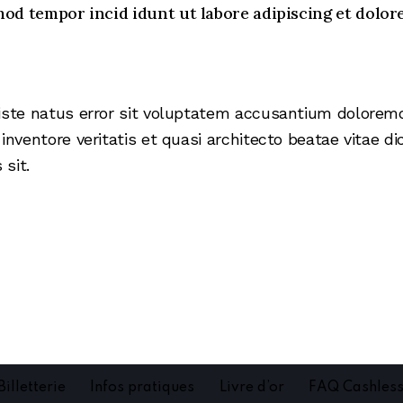
usmod tempor incid idunt ut labore adipiscing et dol
 iste natus error sit voluptatem accusantium dolore
 inventore veritatis et quasi architecto beatae vitae d
sit.
Billetterie
Infos pratiques
Livre d’or
FAQ Cashles