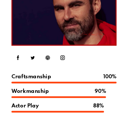
Craftsmanship
100%
Workmanship
90%
Actor Play
88%