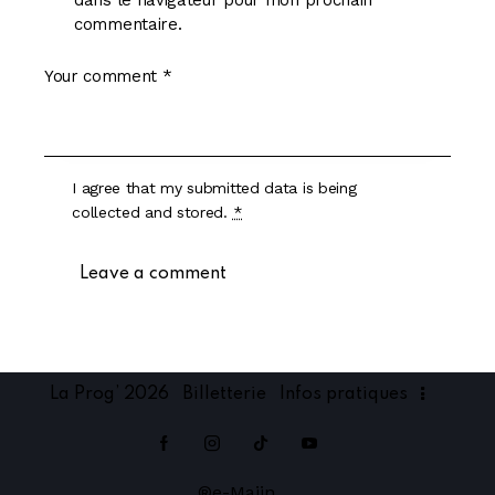
commentaire.
I agree that my submitted data is being
collected and stored
.
*
La Prog’ 2026
Billetterie
Infos pratiques
®e-Majin