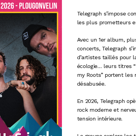
Telegraph s’impose co
les plus prometteurs e
Avec un 1er album, plus
concerts, Telegraph s’i
d’artistes taillés pour l
écologie… leurs titres 
my Roots” portent les 
désabusée.
En 2026, Telegraph opèr
rock moderne et nerveux
tension intérieure.
Le groupe explore les 